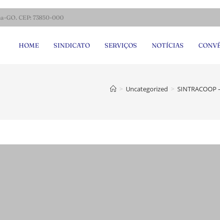
ina-GO. CEP: 73850-000
HOME
SINDICATO
SERVIÇOS
NOTÍCIAS
CONVÊ
>
Uncategorized
>
SINTRACOOP 