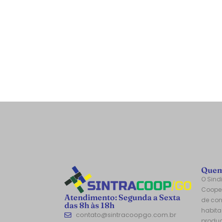
Quem
O Sind
Cooper
Atendimento: Segunda a Sexta
de con
das 8h às 18h
habitac
contato@sintracoopgo.com.br
produç