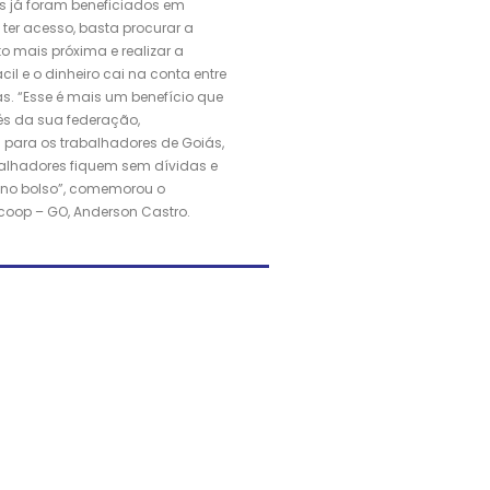
s já foram beneficiados em
 ter acesso, basta procurar a
o mais próxima e realizar a
ácil e o dinheiro cai na conta entre
as. “Esse é mais um benefício que
vés da sua federação,
 para os trabalhadores de Goiás,
balhadores fiquem sem dívidas e
 no bolso”, comemorou o
acoop – GO, Anderson Castro.