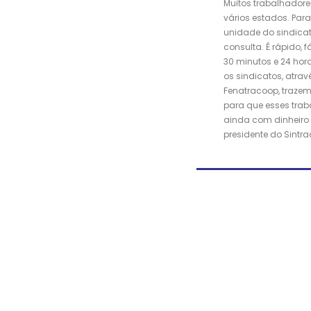
Muitos trabalhadore
vários estados. Para
unidade do sindicat
consulta. É rápido, f
30 minutos e 24 hor
os sindicatos, atra
Fenatracoop, trazem
para que esses tra
ainda com dinheiro
presidente do Sintr