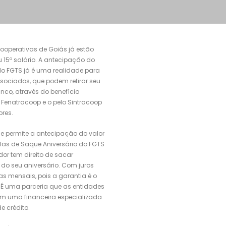
ooperativas de Goiás já estão
 15º salário. A antecipação do
o FGTS já é uma realidade para
sociados, que podem retirar seu
anco, através do benefício
a Fenatracoop e o pelo Sintracoop
ores.
e permite a antecipação do valor
elas de Saque Aniversário do FGTS
dor tem direito de sacar
do seu aniversário. Com juros
as mensais, pois a garantia é o
. É uma parceria que as entidades
om uma financeira especializada
 crédito.