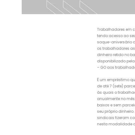
Trabalhadores em c
tendo acesso ao seu
saque-aniversário d
os trabalhadores as
dinheiro retido no b
disponibilizado pel
– GO aos trabalhad
É um empréstimo qu
de até 7 (sete) parc
às quais o trabalha
anualmente no mês 
baixos e sem parcel
seu próprio dinheiro
sindicais fizeram c
nesta modalidade de