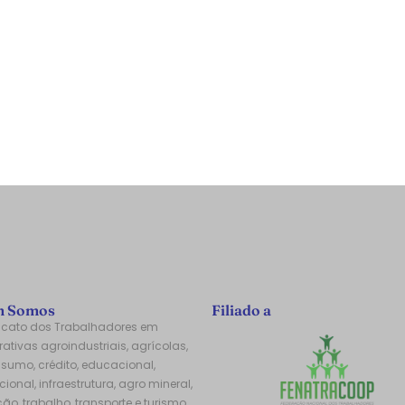
 Somos
Filiado a
icato dos Trabalhadores em
ativas agroindustriais, agrícolas,
sumo, crédito, educacional,
ional, infraestrutura, agro mineral,
ão, trabalho, transporte e turismo