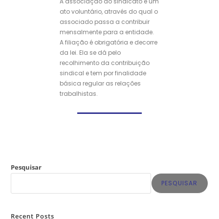
A associação ao sindicato é um
ato voluntário, através do qual o
associado passa a contribuir
mensalmente para a entidade.
A filiação é obrigatória e decorre
da lei. Ela se dá pelo
recolhimento da contribuição
sindical e tem por finalidade
básica regular as relações
trabalhistas.
Pesquisar
PESQUISAR
Recent Posts